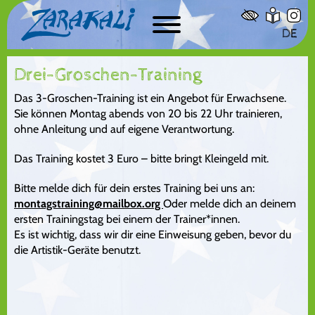
Workshops
Unsere Künstler*innen
DE
Zelt-Vermietung
Zelt-Verleih
Drei-Groschen-Training
Das 3-Groschen-Training ist ein Angebot für Erwachsene.
Sie können Montag abends von 20 bis 22 Uhr trainieren,
Bürowagen
ohne Anleitung und auf eigene Verantwortung.
Kontakt
Das Training kostet 3 Euro – bitte bringt Kleingeld mit.
Kooperationen
Spenden
Bitte melde dich für dein erstes Training bei uns an:
montagstraining@mailbox.org
Oder melde dich an deinem
Danke
ersten Trainingstag bei einem der Trainer*innen.
Es ist wichtig, dass wir dir eine Einweisung geben, bevor du
die Artistik-Geräte benutzt.