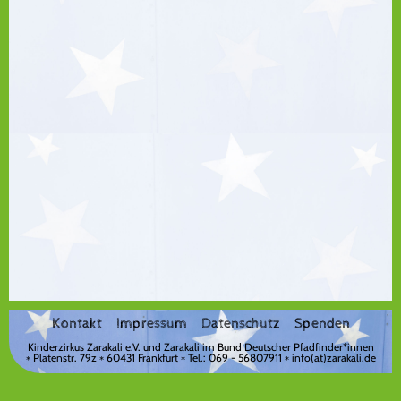
Kontakt
Impressum
Datenschutz
Spenden
Kinderzirkus Zarakali e.V. und Zarakali
im Bund Deutscher Pfadfinder*innen
Platenstr. 79z
60431 Frankfurt
Tel.:
069 - 56807911
info(at)zarakali.de
*
*
*
*