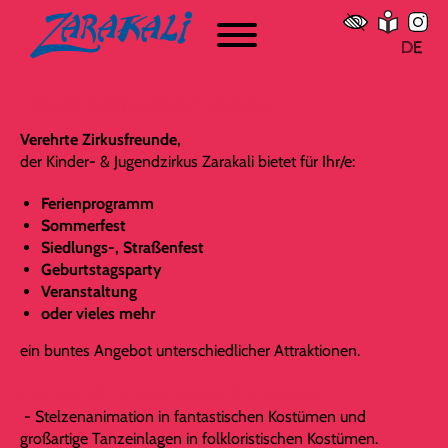
Zelt-Vermietungen
Zelt-Verleih
DE
Geburtstags-Workshops
Unsere Künster*innen
Verehrte Zirkusfreunde,
Kalender
der Kinder- & Jugendzirkus Zarakali bietet für Ihr/e:
WS 01: Jugendensemble Workshop
Ferienprogramm
WS 02: Zarakali Osterworkshop
Sommerfest
WS 03: Inszenierungsworkshop Jugendensemble
Siedlungs-, Straßenfest
Geburtstagsparty
WS 04: Zarakali Sommerworkshop
Veranstaltung
WS 05: inklusiver Sommerworkshop
oder vieles mehr
WS 06: Zirkus Workshop in Koop. mit Ferienkarussell
ein buntes Angebot unterschiedlicher Attraktionen.
Ffm
WS 07: Tuchworkshop
Life Acts der Artisten/Show & Animation
WS 08: K-Pop
- Stelzenanimation in fantastischen Kostümen und
großartige Tanzeinlagen in folkloristischen Kostümen.
WS 09: Zirkus Zelten im Bessunger Forst bei DA