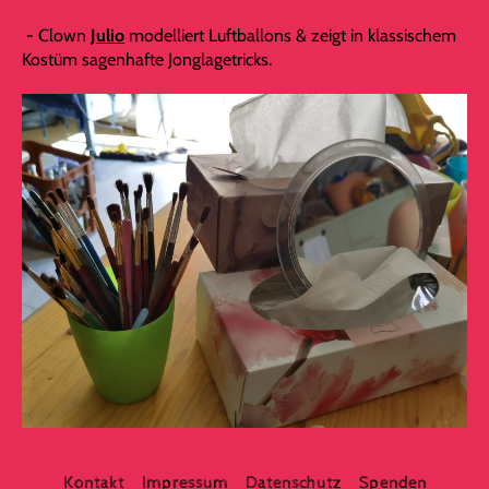
(Kinderzeltlager)
- Clown
Julio
modelliert Luftballons & zeigt in klassischem
Jahresempfang 2024
Kostüm sagenhafte Jonglagetricks.
Tag der offenen Zelte
Kinderzirkusshow
Kollektiv Kinem Show
Werkschau der Kindergruppen
Gastspiel von -La Corneille Bleue-
Jahresempfang 2026
Tallarinconbanana
Galerie
Bürowagen
Kontakt
Kontakt
Impressum
Datenschutz
Spenden