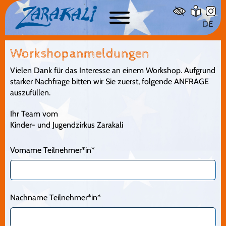
Ffm
WS 07: Tuchworkshop
DE
WS 08: K-Pop
Workshopanmeldungen
WS 09: Zirkus Zelten im Bessunger Forst bei DA
(Kinderzeltlager)
Vielen Dank für das Interesse an einem Workshop. Aufgrund
Jahresempfang 2024
starker Nachfrage bitten wir Sie zuerst, folgende ANFRAGE
auszufüllen.
Tag der offenen Zelte
Kinderzirkusshow
Ihr Team vom
Kinder- und Jugendzirkus Zarakali
Kollektiv Kinem Show
Werkschau der Kindergruppen
Vorname Teilnehmer*in*
Gastspiel von -La Corneille Bleue-
Jahresempfang 2026
Tallarinconbanana
Nachname Teilnehmer*in*
Galerie